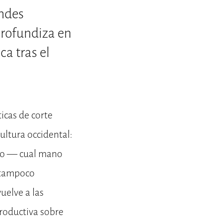
ndes
profundiza en
a tras el
icas de corte
cultura occidental:
ado — cual mano
, tampoco
uelve a las
productiva sobre