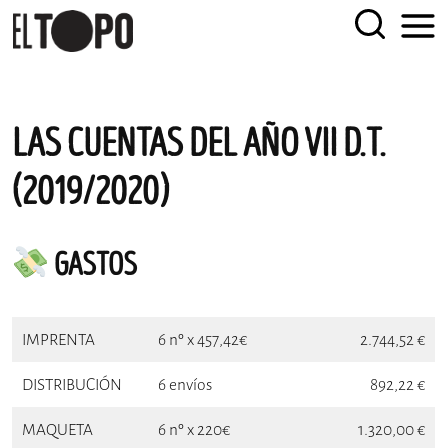
EL TOPO
El periódico tabernario más leído de Sevilla
LAS CUENTAS DEL AÑO VII D.T.
Skip
to
(2019/2020)
content
GASTOS
IMPRENTA
6 nº x 457,42€
2.744,52 €
DISTRIBUCIÓN
6 envíos
892,22 €
MAQUETA
6 nº x 220€
1.320,00 €