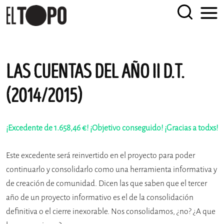
EL TOPO
El periódico tabernario más leído de Sevilla
LAS CUENTAS DEL AÑO II D.T.
Skip
to
(2014/2015)
content
¡Excedente de 1.658,46 €! ¡Objetivo conseguido! ¡Gracias a todxs!
Este excedente será reinvertido en el proyecto para poder
continuarlo y consolidarlo como una herramienta informativa y
de creación de comunidad. Dicen las que saben que el tercer
año de un proyecto informativo es el de la consolidación
definitiva o el cierre inexorable. Nos consolidamos, ¿no? ¿A que