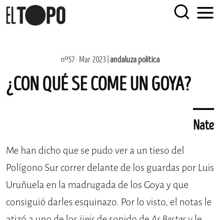
EL TOPO
El periódico tabernario más leído de Sevilla
Skip
nº57 · Mar 2023 |
andaluza política
to
¿CON QUÉ SE COME UN GOYA?
content
Nate
Me han dicho que se pudo ver a un tieso del
Polígono Sur correr delante de los guardas por Luis
Uruñuela en la madrugada de los Goya y que
consiguió darles esquinazo. Por lo visto, el notas le
atizó a uno de los
jipis
de sonido de
As Bestas
y le