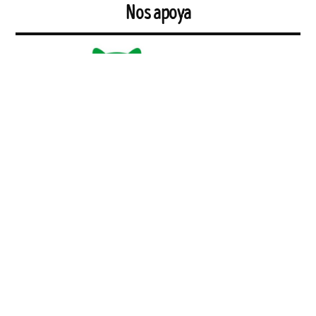
Nos apoya
La moneda Puma comenzóa gestarse en septiembre de 2011 a partir
de un Taller organizado por la
Red de Decrecimiento de Sevilla
, e
impartido por
Julio Gisbert
en la Casa Grande del Pumarejo.
A partir de este momento y hasta marzo de 2012, fecha en que
comienzan a circular y funcionar los pumas, se constituyó un grupo
motor que impulsó diferentes encuentros y talleres y diseñó de
manera abierta, horizontal y participativa con su entorno cómo sería
la moneda Puma.
https://monedasocialpuma.wordpress.com/que-es/