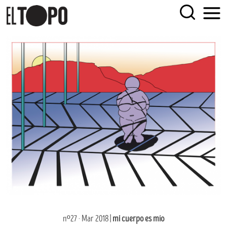
Skip
EL TOPO
El periódico tabernario más leído de Sevilla
to
content
nº27 · Mar 2018 |
mi cuerpo es mío