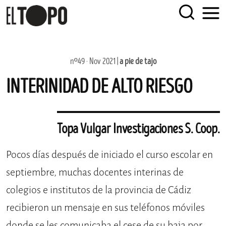
EL TOPO
El periódico tabernario más leído de Sevilla
Skip
nº49 · Nov 2021 |
a pie de tajo
to
INTERINIDAD DE ALTO RIESGO
content
Topa Vulgar Investigaciones S. Coop.
Pocos días después de iniciado el curso escolar en
septiembre, muchas docentes interinas de
colegios e institutos de la provincia de Cádiz
recibieron un mensaje en sus teléfonos móviles
donde se les comunicaba el cese de su baja por