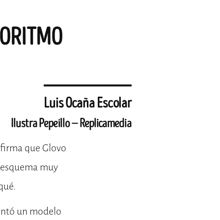
LGORITMO
Luis Ocaña Escolar
Ilustra Pepeíllo — Replicamedia
nfirma que Glovo
un esquema muy
qué.
mentó un modelo