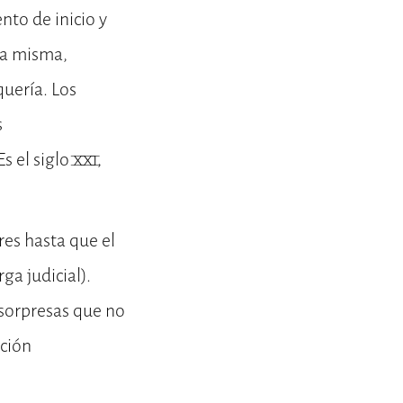
nto de inicio y
 la misma,
quería. Los
s
 el siglo XXI,
res hasta que el
rga judicial).
 sorpresas que no
cción