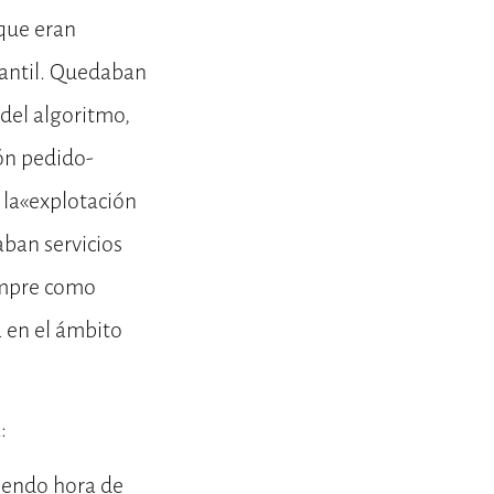
 que eran
cantil. Quedaban
 del algoritmo,
ón pedido-
 la«explotación
ban servicios
iempre como
a en el ámbito
:
diendo hora de