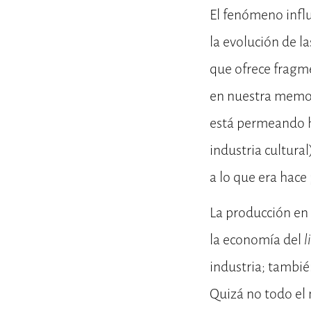
El fenómeno influ
la evolución de l
que ofrece fragm
en nuestra memor
está permeando ha
industria cultura
a lo que era hac
La producción en
la economía del
l
industria; también
Quizá no todo el 