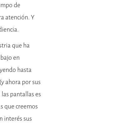
iempo de
a atención. Y
diencia.
stria que ha
abajo en
luyendo hasta
(y ahora por sus
 las pantallas es
nas que creemos
n interés sus