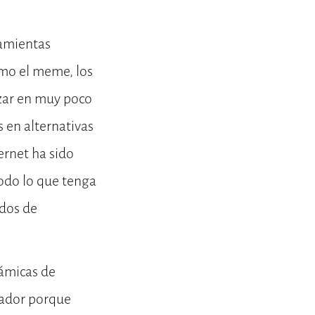
ramientas
omo el meme, los
izar en muy poco
 en alternativas
ernet ha sido
odo lo que tenga
odos de
námicas de
tador porque