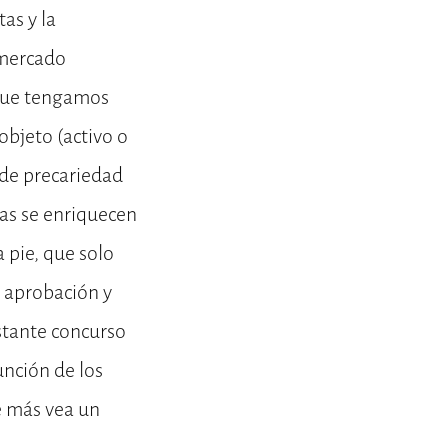
tas y la
 mercado
 que tengamos
objeto (activo o
 de precariedad
as se enriquecen
a pie, que solo
r aprobación y
stante concurso
unción de los
e más vea un